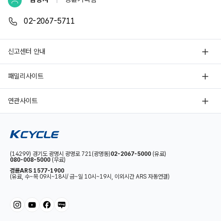
02-2067-5711
신고센터 안내
분실경주권 신고
패밀리사이트
부정행위자 신고
서울올림픽파크텔
연관사이트
불법행위자 신고
에콜리안골프장
스포원
불법사이트 신고
한국스포츠정책과학원
창원레포츠파크
부조리 신고센터
한국체육산업개발(주)
(14299) 경기도 광명시 광명로 721(광명동)
02-2067-5000
(유료)
사행산업통합감독위원회 불법사행산업감시신고센터
080-008-5000
(무료)
예산낭비 신고센터
경륜ARS 1577-1900
경륜·경정선수커뮤니티
(유료, 수~목 09시~18시/ 금~일 10시~19시, 이외시간 ARS 자동연결)